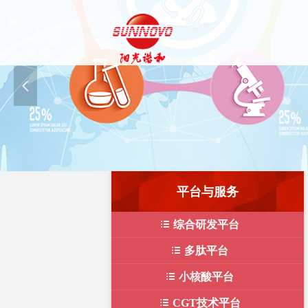
넳
平台与服务
뀑
综合研发平台
뀑
多肽平台
뀑
小核酸平台
뀑
CGT技术平台