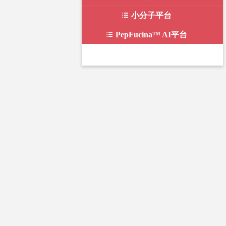
뀑
小分子平台
뀑
PepFucina™ AI平台