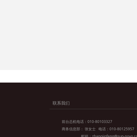
联系我们
前台总机电话：010-80103327
商务信息部： 张女士 电话：010-80125957
邮箱：zhangjinfeng@sun-novo.c