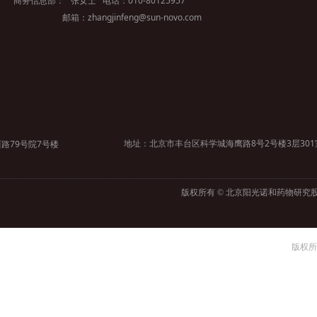
商务信息部： 张女士 电话：010-80125957
邮箱：zhangjinfeng@sun-novo.com
地址：北京市丰台区科学城海鹰路8号2号楼3层301
路79号院7号楼
版权所有 © 北京阳光诺和药物研究
版权所