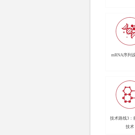
mRNA序列
技术路线3：
技术