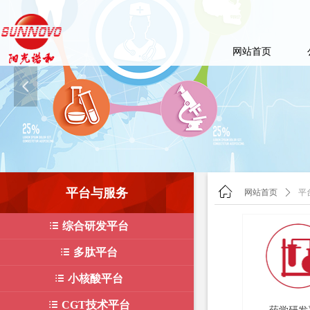
网站首页
넳
ꀇ
平台与服务
网站首页
ꄲ
平
뀑
综合研发平台
뀑
多肽平台
뀑
小核酸平台
뀑
CGT技术平台