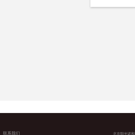
联系我们
北京阳光诺和药物研究股