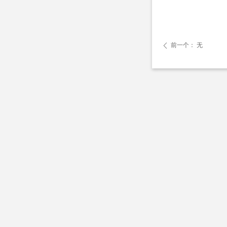
前一个：
无
ꄴ