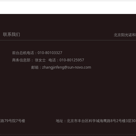
联系我们
北京阳光诺和药物研究股
前台总机电话：010-80103327
商务信息部： 张女士 电话：010-80125957
邮箱：zhangjinfeng@sun-novo.com
路79号院7号楼
地址：北京市丰台区科学城海鹰路8号2号楼3层30
室