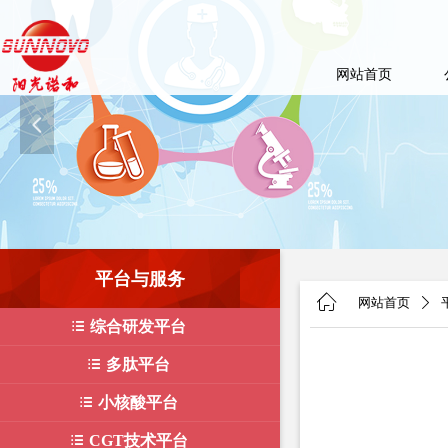
网站首页
넳
平台与服务
ꀇ
网站首页
ꄲ
뀑
综合研发平台
뀑
多肽平台
뀑
小核酸平台
뀑
CGT技术平台