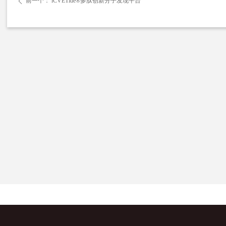
前一个：
iCVETide®多肽创新分子发现平台
ꄴ