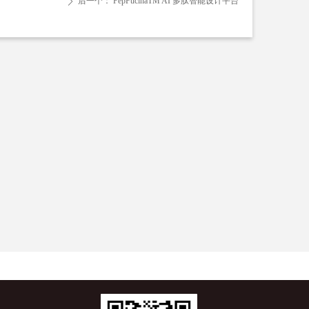
后一个：
PepFucinaTM AI 多肽智能设计平台
ꄲ