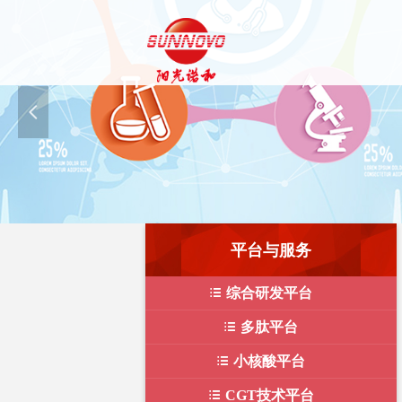
넳
平台与服务
뀑
综合研发平台
뀑
多肽平台
뀑
小核酸平台
뀑
CGT技术平台