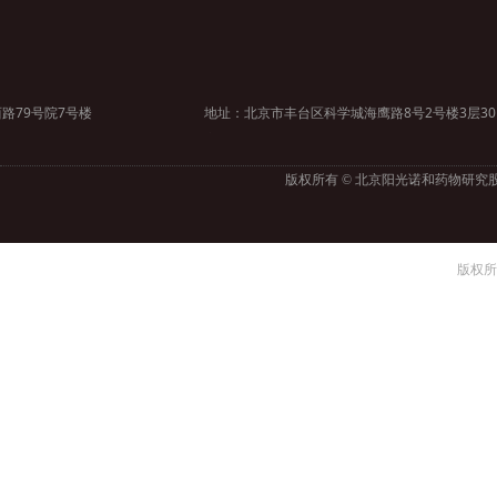
路79号院7号楼
地址：北京市丰台区科学城海鹰路8号2号楼3层30
室
版权所有 © 北京阳光诺和药物研究
版权所