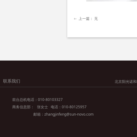
上一篇：
无
ꂃ
联系我们
北京阳光诺和药物研究股
前台总机电话：010-80103327
商务信息部： 张女士 电话：010-80125957
邮箱：zhangjinfeng@sun-novo.com